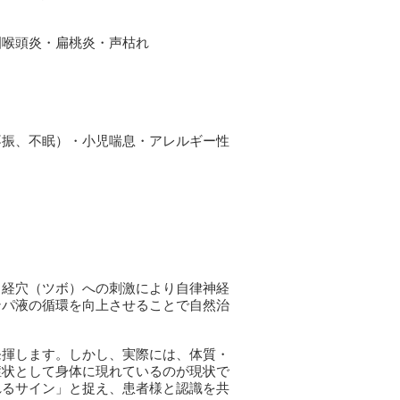
咽喉頭炎・扁桃炎・声枯れ
不振、不眠）・小児喘息・アレルギー性
、経穴（ツボ）への刺激により自律神経
ンパ液の循環を向上させることで自然治
発揮します。しかし、実際には、体質・
症状として身体に現れているのが現状で
れるサイン」と捉え、患者様と認識を共