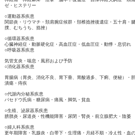
ゼ・ヒステリー
○運動器系疾患
関節炎・リウマチ・頚肩腕症候群・頚椎捻挫後遺症・五十肩・
撲、むちうち、捻挫）
○循環器系疾患
心臓神経症・動脈硬化症・高血圧症・低血圧症・動悸・息切れ
○呼吸器系疾患
気管支炎・喘息・風邪および予防
○消化器系疾患
胃腸病（胃炎、消化不良、胃下垂、胃酸過多、下痢、便秘）・
潰瘍・痔疾
○代謝内分秘系疾患
バセドウ氏病・糖尿病・痛風・脚気・貧血
○生殖、泌尿器系疾患
膀胱炎・尿道炎・性機能障害・尿閉・腎炎・前立腺肥大・陰萎
○婦人科系疾患
更年期障害・乳腺炎・白帯下・生理痛・月経不順・冷え性・血