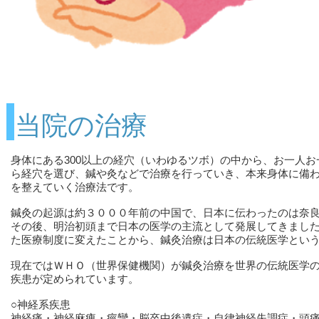
当院の治療
身体にある300以上の経穴（いわゆるツボ）の中から、お一人
ら経穴を選び、鍼や灸などで治療を行っていき、本来身体に備
を整えていく治療法です。
鍼灸の起源は約３０００年前の中国で、日本に伝わったのは奈
その後、明治初頭まで日本の医学の主流として発展してきまし
た医療制度に変えたことから、鍼灸治療は日本の伝統医学とい
現在ではＷＨＯ（世界保健機関）が鍼灸治療を世界の伝統医学
疾患が定められています。
○神経系疾患
神経痛・神経麻痺・痙攣・脳卒中後遺症・自律神経失調症・頭