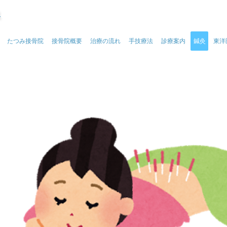
灸
たつみ接骨院
接骨院概要
治療の流れ
手技療法
診療案内
鍼灸
東洋
ほねつぎ はり