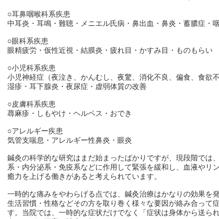
○耳鼻咽喉科系疾患
中耳炎・耳鳴・難聴・メニエル氏病・鼻出血・鼻炎・蓄膿症・
○眼科系疾患
眼精疲労・仮性近視・結膜炎・疲れ目・かすみ目・ものもらい
○小児科系疾患
小児神経症（夜泣き、かんむし、夜驚、消化不良、偏食、食欲
湿疹・耳下腺炎・夜尿症・虚弱体質の改善
○皮膚科系疾患
蕁麻疹・しもやけ・ヘルペス・おでき
○アレルギー疾患
気管支喘息・アレルギー性鼻炎・眼炎
鍼灸の科学的な研究はまだ始まったばかりですが、現段階では
系・内分泌系・免疫系などに作用して緊張を緩和し、血液やリ
癒力を上げる働きがあると考えられています。
一時的な痛みをやわらげる点では、鍼灸治療はかなりの効果を
生活習慣・性格などその方を取り巻く様々な要因が絡み合って
す。当院では、一時的な症状だけでなく「症状は身体から送ら