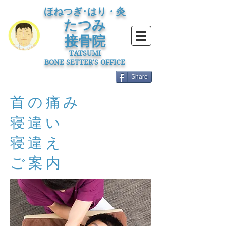
​ほねつぎ･はり・灸
たつみ
接骨院
​TATSUMI
BONE SETTER'S OFFICE
Share
首の痛み
寝違い
寝違え
ご案内