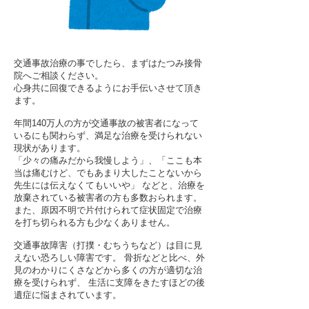
交通事故治療の事でしたら、まずはたつみ接骨
院へご相談ください。
心身共に回復できるようにお手伝いさせて頂き
ます。
年間140万人の方が交通事故の被害者になって
いるにも関わらず、満足な治療を受けられない
現状があります。
「少々の痛みだから我慢しよう」、「ここも本
当は痛むけど、でもあまり大したことないから
先生には伝えなくてもいいや」 などと、治療を
放棄されている被害者の方も多数おられます。
また、原因不明で片付けられて症状固定で治療
を打ち切られる方も少なくありません。
交通事故障害（打撲・むちうちなど）は目に見
えない恐ろしい障害です。 骨折などと比べ、外
見のわかりにくさなどから多くの方が適切な治
療を受けられず、 生活に支障をきたすほどの後
遺症に悩まされています。