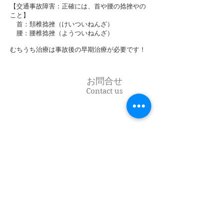
【交通事故障害：正確には、首や腰の捻挫やの
こと】
首：頚椎捻挫（けいついねんざ）
腰：腰椎捻挫（ようついねんざ）
むちうち治療は事故後の早期治療が必要です！
お問合せ
Contact us
042-776-5256
Tel
アクセス
Access Map